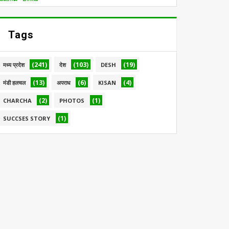
Tags
(241)
(103)
(19)
मध्य प्रदेश
देश
DESH
(13)
(6)
(4)
मंडी हलचल
अपराध
KISAN
(2)
(1)
CHARCHA
PHOTOS
(1)
SUCCSES STORY