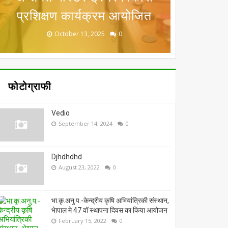
प्रशिक्षण कार्यक्रम आयोजित
तीसरे संस्‍करण में हुआ
में, 11-13 अप्रैल को
राष्ट्रीय सम्मान
शुभारंभ
November 19, 2025
December 02, 2025
October 13, 2025
April 11, 2026
April 04, 2026
0
0
0
0
0
फोटोग्राफी
Vedio
September 14, 2024
0
Djhdhdhd
August 23, 2022
0
भा.कृ.अनु.प.-केन्द्रीय कृषि अभियांत्रिकी संस्थान,
भेापाल मे 47 वॉ स्थापना दिवस का किया आयोजन
February 15, 2022
0