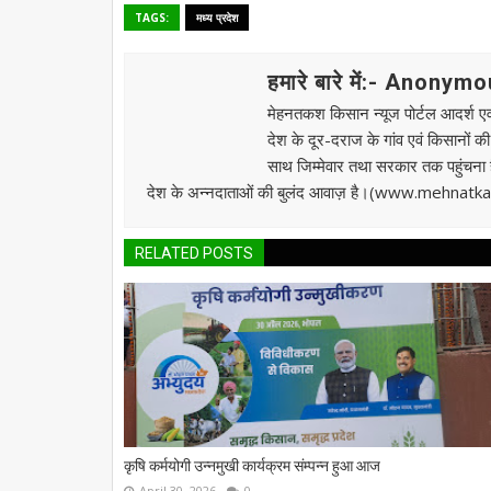
TAGS:
मध्य प्रदेश
हमारे बारे में:- Anonym
मेहनतकश किसान न्यूज पोर्टल आदर्श एवं
देश के दूर-दराज के गांव एवं किसानों क
साथ जिम्मेवार तथा सरकार तक पहुंचना है।
देश के अन्नदाताओं की बुलंद आवाज़ है।(www.mehnat
RELATED POSTS
कृषि कर्मयोगी उन्नमुखी कार्यक्रम संम्पन्न हुआ आज
April 30, 2026
0