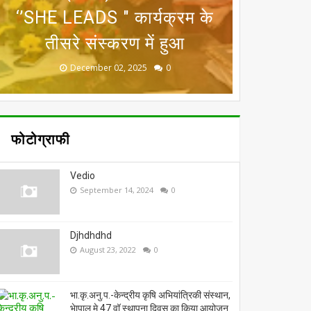
राष्ट्रीय कृषि मेला वो भी रायसेन
‘’SHE LEADS " कार्यक्रम के
अन्‍तर्गत मास्टर ट्रेनर विकास
उत्कृष्ट कार्य करने पर मिला
(प्रदर्शनी एवं प्रशिक्षण) का
प्रशिक्षण कार्यक्रम आयोजित
तीसरे संस्‍करण में हुआ
में, 11-13 अप्रैल को
राष्ट्रीय सम्मान
शुभारंभ
November 19, 2025
December 02, 2025
October 13, 2025
April 11, 2026
April 04, 2026
0
0
0
0
0
फोटोग्राफी
Vedio
September 14, 2024
0
Djhdhdhd
August 23, 2022
0
भा.कृ.अनु.प.-केन्द्रीय कृषि अभियांत्रिकी संस्थान,
भेापाल मे 47 वॉ स्थापना दिवस का किया आयोजन