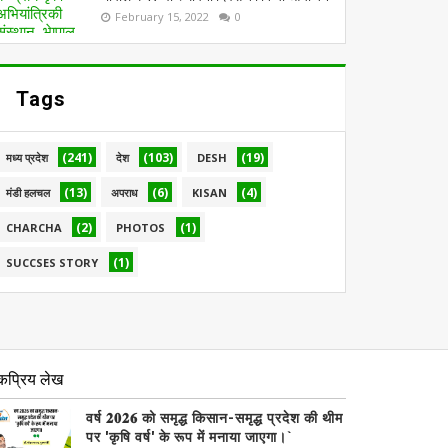
February 15, 2022
0
Tags
(241)
(103)
(19)
मध्य प्रदेश
देश
DESH
(13)
(6)
(4)
मंडी हलचल
अपराध
KISAN
(2)
(1)
CHARCHA
PHOTOS
(1)
SUCCSES STORY
कप्रिय लेख
वर्ष 𝟐𝟎𝟐𝟔 को समृद्ध किसान-समृद्ध प्रदेश की थीम
पर 'कृषि वर्ष' के रूप में मनाया जाएगा।`