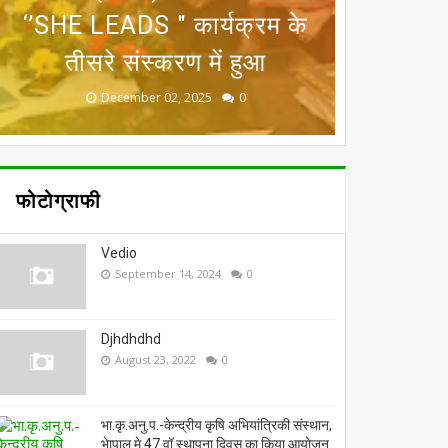
राष्ट्रीय कृषि मेला वो भी रायसेन
‘’SHE LEADS " कार्यक्रम के
अन्‍तर्गत मास्टर ट्रेनर विकास
उत्कृष्ट कार्य करने पर मिला
(प्रदर्शनी एवं प्रशिक्षण) का
प्रशिक्षण कार्यक्रम आयोजित
तीसरे संस्‍करण में हुआ
में, 11-13 अप्रैल को
राष्ट्रीय सम्मान
शुभारंभ
November 19, 2025
December 02, 2025
October 13, 2025
April 11, 2026
April 04, 2026
0
0
0
0
0
फोटोग्राफी
Vedio
September 14, 2024
0
Djhdhdhd
August 23, 2022
0
भा.कृ.अनु.प.-केन्द्रीय कृषि अभियांत्रिकी संस्थान,
भेापाल मे 47 वॉ स्थापना दिवस का किया आयोजन