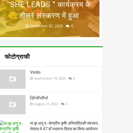
राष्ट्रीय कृषि मेला वो भी रायसेन
‘’SHE LEADS " कार्यक्रम के
अन्‍तर्गत मास्टर ट्रेनर विकास
उत्कृष्ट कार्य करने पर मिला
(प्रदर्शनी एवं प्रशिक्षण) का
प्रशिक्षण कार्यक्रम आयोजित
तीसरे संस्‍करण में हुआ
में, 11-13 अप्रैल को
राष्ट्रीय सम्मान
शुभारंभ
November 19, 2025
December 02, 2025
October 13, 2025
April 11, 2026
April 04, 2026
0
0
0
0
0
फोटोग्राफी
Vedio
September 14, 2024
0
Djhdhdhd
August 23, 2022
0
भा.कृ.अनु.प.-केन्द्रीय कृषि अभियांत्रिकी संस्थान,
भेापाल मे 47 वॉ स्थापना दिवस का किया आयोजन